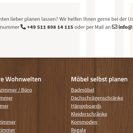
hten lieber planen lassen? Wir helfen Ihnen gerne bei der U
Rufnummer
+49 511 898 14 115
oder per Mail an
info@
re Wohnwelten
Möbel selbst planen
szimmer / Büro
Badmöbel
immer
Dachschrägenschränke
mmer
Hängeboards
Kleiderschränke
zimmer
Kommoden
zimmer
Regale