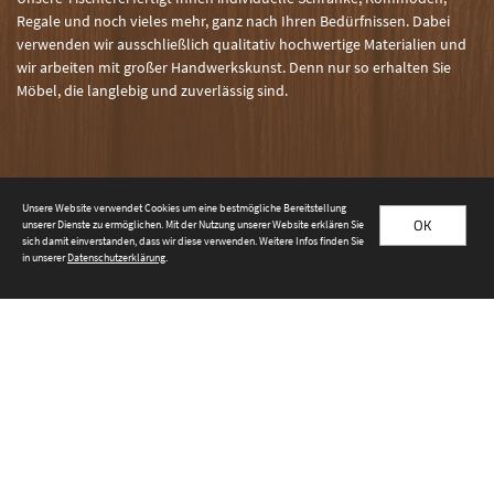
Regale und noch vieles mehr, ganz nach Ihren Bedürfnissen. Dabei
verwenden wir ausschließlich qualitativ hochwertige Materialien und
wir arbeiten mit großer Handwerkskunst. Denn nur so erhalten Sie
Möbel, die langlebig und zuverlässig sind.
Unsere Website verwendet Cookies um eine bestmögliche Bereitstellung
OK
unserer Dienste zu ermöglichen. Mit der Nutzung unserer Website erklären Sie
© 2026 Tischlerei Fitzner & Gramsch GbR
sich damit einverstanden, dass wir diese verwenden. Weitere Infos finden Sie
in unserer
Datenschutzerklärung
.