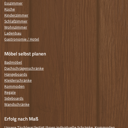
Esszimmer
Küche
Kinderzimmer
Schlafzimmer
Wohnzimmer
Ladenbau
Gastronomie / Hotel
Möbel selbst planen
Badmöbel
Dachschrägenschränke
Hängeboards
Kleiderschränke
Kommoden
Regale
Sideboards
Wandschränke
Erfolg nach Maß
Unsere Tischlerei fertigt Ihnen individuelle Schränke, Kommoden,