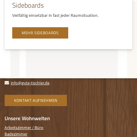
Sideboards
Vielfältig einsetzbar in fast jeder Raumsituation.
MEHR SIDEBOARDS
So erreichen Sie uns
Tischlerei F&G
Fitzner & Gramsch GbR
Carl-Zeiss-Straße 38
30966 Hemmingen
+49 511 898 14 115
info@gute-tischler.de
KONTAKT AUFNEHMEN
Unsere Wohnwelten
Arbeitszimmer / Büro
Badezimmer